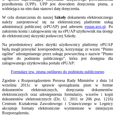
przedłożenia (UPP). UPP jest dowodem doręczenia pisma, a
widniejąca na nim data stanowi datę doręczenia.
W celu dostarczenia do naszej
Szkoły
dokumentu elektronicznego
należy zarejestrować się na elektronicznej platformie usług
administracji publicznej (ePUAP) pod adresem
epuap.gov.pl
. Po
założeniu konta i zalogowaniu się na ePUAP użytkownik ma dostęp
do elektronicznej skrzynki podawczej Szkoły.
Na przedmiotowy adres skrytki użytkownicy platformy ePUAP
będą mogli przesyłać korespondencję, korzystając ze wzoru “Pismo
ogólne” udostępnianego przez usługę powszechną o nazwie “Pismo
ogólne do podmiotu publicznego”, która jest dostępna dla
zalogowanego użytkownika portalu ePUAP:
Formularz tzw. pisma ogólnego do podmiotu publicznego
Zgodnie z Rozporządzeniem Prezesa Rady Ministrów z dnia 14
września 2011r. w sprawie sporządzania pism w formie
dokumentów elektronicznych, doręczania dokumentów
elektronicznych oraz udostępnienia formularzy, wzorów i kopii
dokumentów elektronicznych (Dz. U. 2011 nr 206 poz. 1216)
Centrum Kształcenia Zawodowego i Ustawicznego w Legnicy
akceptuje formaty elektroniczne wymienione w niniejszym
Rozporządzeniu.