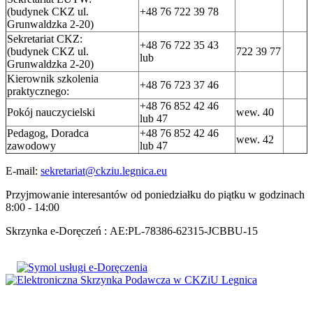
(budynek CKZ ul.
+48 76 722 39 78
Grunwaldzka 2-20)
Sekretariat CKZ:
+48 76 722 35 43
(budynek CKZ ul.
722 39 77
lub
Grunwaldzka 2-20)
Kierownik szkolenia
+48 76 723 37 46
praktycznego:
+48 76 852 42 46
Pokój nauczycielski
wew. 40
lub 47
Pedagog, Doradca
+48 76 852 42 46
wew. 42
zawodowy
lub 47
E-mail:
sekretariat@ckziu.legnica.eu
Przyjmowanie interesantów od poniedziałku do piątku w godzinach
8:00 - 14:00
Skrzynka e-Doręczeń : AE:PL-78386-62315-JCBBU-15