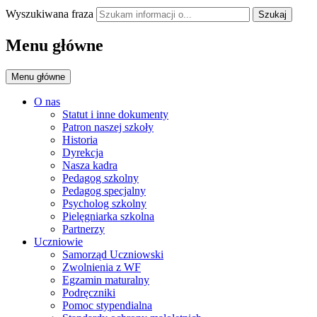
Wyszukiwana fraza
Szukaj
Menu główne
Menu główne
O nas
Statut i inne dokumenty
Patron naszej szkoły
Historia
Dyrekcja
Nasza kadra
Pedagog szkolny
Pedagog specjalny
Psycholog szkolny
Pielęgniarka szkolna
Partnerzy
Uczniowie
Samorząd Uczniowski
Zwolnienia z WF
Egzamin maturalny
Podręczniki
Pomoc stypendialna