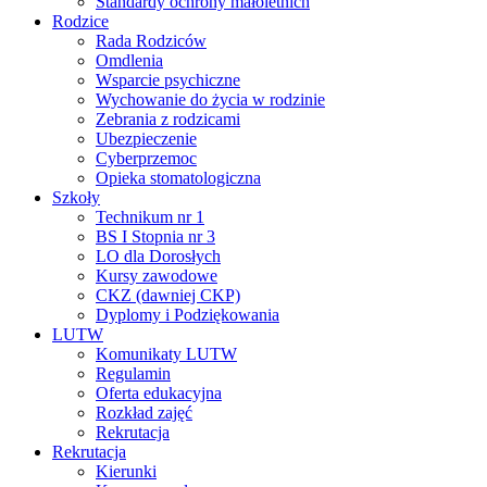
Standardy ochrony małoletnich
Rodzice
Rada Rodziców
Omdlenia
Wsparcie psychiczne
Wychowanie do życia w rodzinie
Zebrania z rodzicami
Ubezpieczenie
Cyberprzemoc
Opieka stomatologiczna
Szkoły
Technikum nr 1
BS I Stopnia nr 3
LO dla Dorosłych
Kursy zawodowe
CKZ (dawniej CKP)
Dyplomy i Podziękowania
LUTW
Komunikaty LUTW
Regulamin
Oferta edukacyjna
Rozkład zajęć
Rekrutacja
Rekrutacja
Kierunki