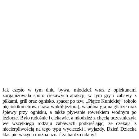
Jak często w tym dniu bywa, młodzież wraz z opiekunami
zorganizowała sporo ciekawych atrakcji, w tym gry i zabawy z
piłkami, grill oraz ognisko, spacer po tzw. „Piątce Kunickiej” (około
pięciokilometrowa trasa wokół jeziora), wspólna gra na gitarze oraz
śpiewy przy ognisku, a także pływanie rowerkiem wodnym po
jeziorze. Było radośnie i ciekawie, a młodzież z chęcią uczestniczyła
we wszelkiego rodzaju zabawach podkreślając, że czekają z
niecierpliwością na tego typu wycieczki i wyjazdy. Dzień Dziecka
klas pierwszych można uznać za bardzo udany!