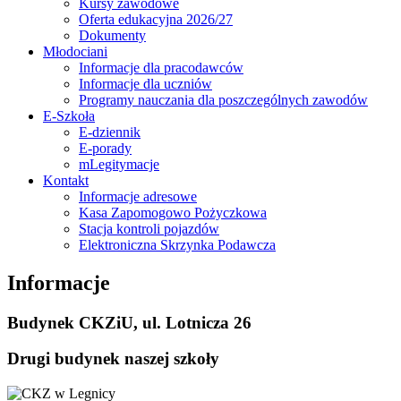
Kursy zawodowe
Oferta edukacyjna 2026/27
Dokumenty
Młodociani
Informacje dla pracodawców
Informacje dla uczniów
Programy nauczania dla poszczególnych zawodów
E-Szkoła
E-dziennik
E-porady
mLegitymacje
Kontakt
Informacje adresowe
Kasa Zapomogowo Pożyczkowa
Stacja kontroli pojazdów
Elektroniczna Skrzynka Podawcza
Informacje
Budynek CKZiU, ul. Lotnicza 26
Drugi budynek naszej szkoły