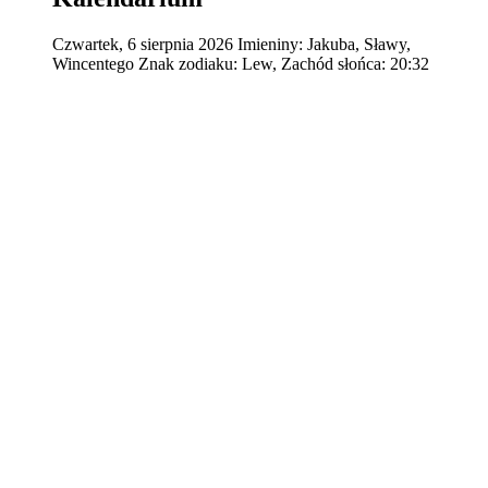
Czwartek
,
6
sierpnia
2026
Imieniny:
Jakuba, Sławy,
Wincentego
Znak zodiaku:
Lew,
Zachód słońca:
20:32