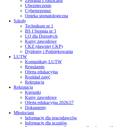
Zebrania z rodzicami
Ubezpieczenie
Cyberprzemoc
Opieka stomatologiczna
Szkoły
Technikum nr 1
BS I Stopnia nr 3
LO dla Dorosłych
Kursy zawodowe
CKZ (dawniej CKP)
Dyplomy i Podziękowania
LUTW
Komunikaty LUTW
Regulamin
Oferta edukacyjna
Rozkład zajęć
Rekrutacja
Rekrutacja
Kierunki
Kursy zawodowe
Oferta edukacyjna 2026/27
Dokumenty
Młodociani
Informacje dla pracodawców
Informacje dla uczniów