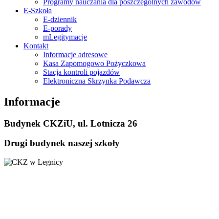
Programy nauczania dla poszczególnych zawodów
E-Szkoła
E-dziennik
E-porady
mLegitymacje
Kontakt
Informacje adresowe
Kasa Zapomogowo Pożyczkowa
Stacja kontroli pojazdów
Elektroniczna Skrzynka Podawcza
Informacje
Budynek CKZiU, ul. Lotnicza 26
Drugi budynek naszej szkoły