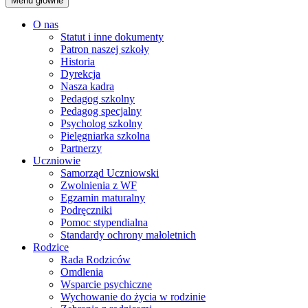
Menu główne
O nas
Statut i inne dokumenty
Patron naszej szkoły
Historia
Dyrekcja
Nasza kadra
Pedagog szkolny
Pedagog specjalny
Psycholog szkolny
Pielęgniarka szkolna
Partnerzy
Uczniowie
Samorząd Uczniowski
Zwolnienia z WF
Egzamin maturalny
Podręczniki
Pomoc stypendialna
Standardy ochrony małoletnich
Rodzice
Rada Rodziców
Omdlenia
Wsparcie psychiczne
Wychowanie do życia w rodzinie