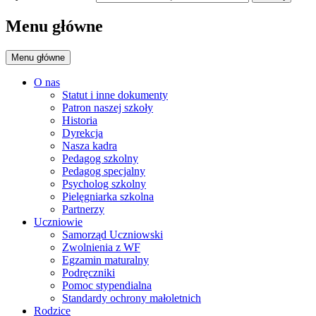
Menu główne
Menu główne
O nas
Statut i inne dokumenty
Patron naszej szkoły
Historia
Dyrekcja
Nasza kadra
Pedagog szkolny
Pedagog specjalny
Psycholog szkolny
Pielęgniarka szkolna
Partnerzy
Uczniowie
Samorząd Uczniowski
Zwolnienia z WF
Egzamin maturalny
Podręczniki
Pomoc stypendialna
Standardy ochrony małoletnich
Rodzice