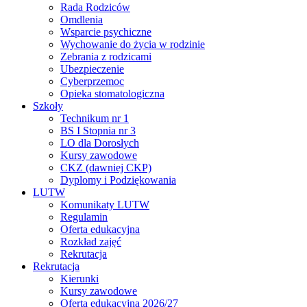
Rada Rodziców
Omdlenia
Wsparcie psychiczne
Wychowanie do życia w rodzinie
Zebrania z rodzicami
Ubezpieczenie
Cyberprzemoc
Opieka stomatologiczna
Szkoły
Technikum nr 1
BS I Stopnia nr 3
LO dla Dorosłych
Kursy zawodowe
CKZ (dawniej CKP)
Dyplomy i Podziękowania
LUTW
Komunikaty LUTW
Regulamin
Oferta edukacyjna
Rozkład zajęć
Rekrutacja
Rekrutacja
Kierunki
Kursy zawodowe
Oferta edukacyjna 2026/27