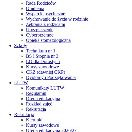
Rada Rodziców
Omdlenia
Wsparcie psychiczne
Wychowanie do życia w rodzinie
Zebrania z rodzicami
Ubezpieczenie
Cyberprzemoc
Opieka stomatologiczna
Szkoły
Technikum nr 1
BS I Stopnia nr 3
LO dla Dorosłych
Kursy zawodowe
CKZ (dawniej CKP)
Dyplomy i Podziękowania
LUTW
Komunikaty LUTW
Regulamin
Oferta edukacyjna
Rozkład zajęć
Rekrutacja
Rekrutacja
Kierunki
Kursy zawodowe
Oferta edukacyjna 2026/27