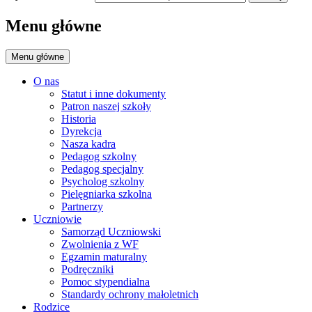
Menu główne
Menu główne
O nas
Statut i inne dokumenty
Patron naszej szkoły
Historia
Dyrekcja
Nasza kadra
Pedagog szkolny
Pedagog specjalny
Psycholog szkolny
Pielęgniarka szkolna
Partnerzy
Uczniowie
Samorząd Uczniowski
Zwolnienia z WF
Egzamin maturalny
Podręczniki
Pomoc stypendialna
Standardy ochrony małoletnich
Rodzice