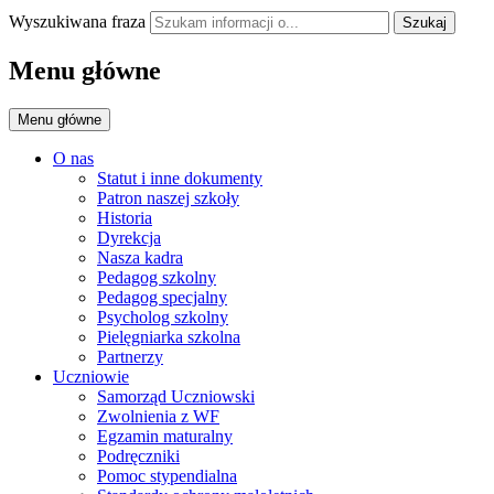
Wyszukiwana fraza
Szukaj
Menu główne
Menu główne
O nas
Statut i inne dokumenty
Patron naszej szkoły
Historia
Dyrekcja
Nasza kadra
Pedagog szkolny
Pedagog specjalny
Psycholog szkolny
Pielęgniarka szkolna
Partnerzy
Uczniowie
Samorząd Uczniowski
Zwolnienia z WF
Egzamin maturalny
Podręczniki
Pomoc stypendialna