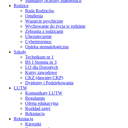
Standardy ochrony małoletnich
Rodzice
Rada Rodziców
Omdlenia
Wsparcie psychiczne
Wychowanie do życia w rodzinie
Zebrania z rodzicami
Ubezpieczenie
Cyberprzemoc
Opieka stomatologiczna
Szkoły
Technikum nr 1
BS I Stopnia nr 3
LO dla Dorosłych
Kursy zawodowe
CKZ (dawniej CKP)
Dyplomy i Podziękowania
LUTW
Komunikaty LUTW
Regulamin
Oferta edukacyjna
Rozkład zajęć
Rekrutacja
Rekrutacja
Kierunki