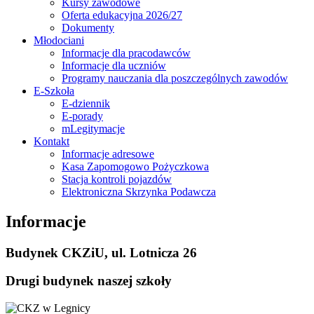
Kursy zawodowe
Oferta edukacyjna 2026/27
Dokumenty
Młodociani
Informacje dla pracodawców
Informacje dla uczniów
Programy nauczania dla poszczególnych zawodów
E-Szkoła
E-dziennik
E-porady
mLegitymacje
Kontakt
Informacje adresowe
Kasa Zapomogowo Pożyczkowa
Stacja kontroli pojazdów
Elektroniczna Skrzynka Podawcza
Informacje
Budynek CKZiU, ul. Lotnicza 26
Drugi budynek naszej szkoły