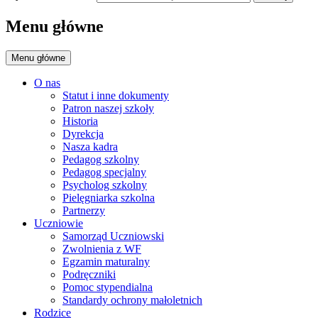
Menu główne
Menu główne
O nas
Statut i inne dokumenty
Patron naszej szkoły
Historia
Dyrekcja
Nasza kadra
Pedagog szkolny
Pedagog specjalny
Psycholog szkolny
Pielęgniarka szkolna
Partnerzy
Uczniowie
Samorząd Uczniowski
Zwolnienia z WF
Egzamin maturalny
Podręczniki
Pomoc stypendialna
Standardy ochrony małoletnich
Rodzice