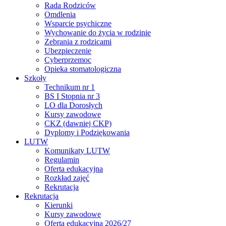
Rada Rodziców
Omdlenia
Wsparcie psychiczne
Wychowanie do życia w rodzinie
Zebrania z rodzicami
Ubezpieczenie
Cyberprzemoc
Opieka stomatologiczna
Szkoły
Technikum nr 1
BS I Stopnia nr 3
LO dla Dorosłych
Kursy zawodowe
CKZ (dawniej CKP)
Dyplomy i Podziękowania
LUTW
Komunikaty LUTW
Regulamin
Oferta edukacyjna
Rozkład zajęć
Rekrutacja
Rekrutacja
Kierunki
Kursy zawodowe
Oferta edukacyjna 2026/27