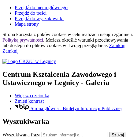
Przejdź do menu głównego
Przejdź do treści
Przejdź do wyszukiwarki
Mapa strony
Strona korzysta z plików
cookies
w celu realizacji usług i zgodnie z
Polityką prywatności
. Możesz określić warunki przechowywania
lub dostępu do plików
cookies
w Twojej przeglądarce.
Zamknij
Zamknij
Centrum Kształcenia Zawodowego i
Ustawicznego
w Legnicy
- Galeria
Większa czcionka
Zmień kontrast
Strona główna - Biuletyn Informacji Publicznej
Wyszukiwarka
Wyszukiwana fraza
Szukaj