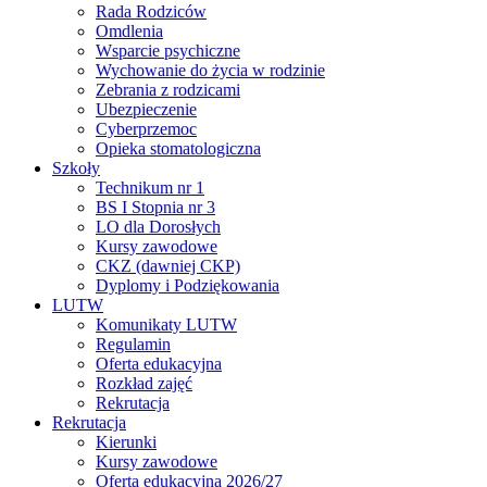
Rada Rodziców
Omdlenia
Wsparcie psychiczne
Wychowanie do życia w rodzinie
Zebrania z rodzicami
Ubezpieczenie
Cyberprzemoc
Opieka stomatologiczna
Szkoły
Technikum nr 1
BS I Stopnia nr 3
LO dla Dorosłych
Kursy zawodowe
CKZ (dawniej CKP)
Dyplomy i Podziękowania
LUTW
Komunikaty LUTW
Regulamin
Oferta edukacyjna
Rozkład zajęć
Rekrutacja
Rekrutacja
Kierunki
Kursy zawodowe
Oferta edukacyjna 2026/27