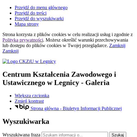
Przejdź do menu głównego
Przejdź do treści
Przejdź do wyszukiwarki
Mapa strony
Strona korzysta z plików
cookies
w celu realizacji usług i zgodnie z
Polityką prywatności
. Możesz określić warunki przechowywania
lub dostępu do plików
cookies
w Twojej przeglądarce.
Zamknij
Zamknij
Centrum Kształcenia Zawodowego i
Ustawicznego
w Legnicy
- Galeria
Większa czcionka
Zmień kontrast
Strona główna - Biuletyn Informacji Publicznej
Wyszukiwarka
Wyszukiwana fraza
Szukaj