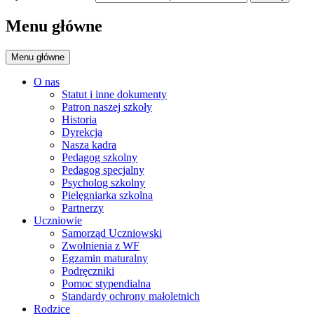
Menu główne
Menu główne
O nas
Statut i inne dokumenty
Patron naszej szkoły
Historia
Dyrekcja
Nasza kadra
Pedagog szkolny
Pedagog specjalny
Psycholog szkolny
Pielęgniarka szkolna
Partnerzy
Uczniowie
Samorząd Uczniowski
Zwolnienia z WF
Egzamin maturalny
Podręczniki
Pomoc stypendialna
Standardy ochrony małoletnich
Rodzice