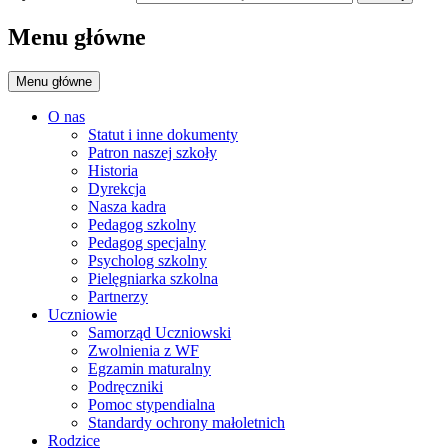
Menu główne
Menu główne
O nas
Statut i inne dokumenty
Patron naszej szkoły
Historia
Dyrekcja
Nasza kadra
Pedagog szkolny
Pedagog specjalny
Psycholog szkolny
Pielęgniarka szkolna
Partnerzy
Uczniowie
Samorząd Uczniowski
Zwolnienia z WF
Egzamin maturalny
Podręczniki
Pomoc stypendialna
Standardy ochrony małoletnich
Rodzice