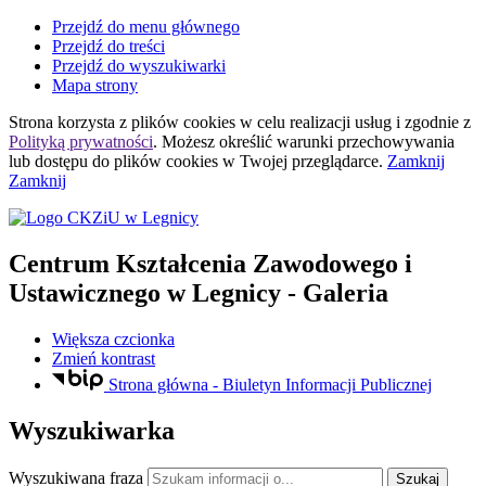
Przejdź do menu głównego
Przejdź do treści
Przejdź do wyszukiwarki
Mapa strony
Strona korzysta z plików
cookies
w celu realizacji usług i zgodnie z
Polityką prywatności
. Możesz określić warunki przechowywania
lub dostępu do plików
cookies
w Twojej przeglądarce.
Zamknij
Zamknij
Centrum Kształcenia Zawodowego i
Ustawicznego
w Legnicy
- Galeria
Większa czcionka
Zmień kontrast
Strona główna - Biuletyn Informacji Publicznej
Wyszukiwarka
Wyszukiwana fraza
Szukaj