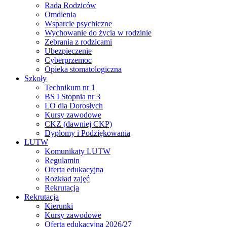
Rada Rodziców
Omdlenia
Wsparcie psychiczne
Wychowanie do życia w rodzinie
Zebrania z rodzicami
Ubezpieczenie
Cyberprzemoc
Opieka stomatologiczna
Szkoły
Technikum nr 1
BS I Stopnia nr 3
LO dla Dorosłych
Kursy zawodowe
CKZ (dawniej CKP)
Dyplomy i Podziękowania
LUTW
Komunikaty LUTW
Regulamin
Oferta edukacyjna
Rozkład zajęć
Rekrutacja
Rekrutacja
Kierunki
Kursy zawodowe
Oferta edukacyjna 2026/27