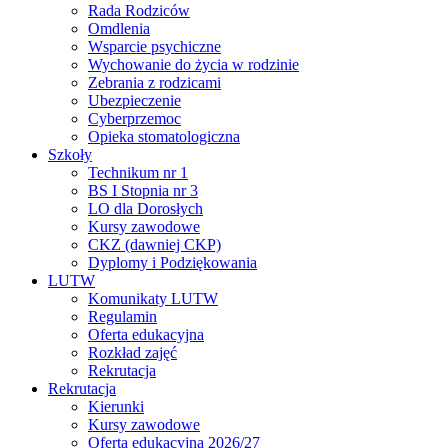
Rada Rodziców
Omdlenia
Wsparcie psychiczne
Wychowanie do życia w rodzinie
Zebrania z rodzicami
Ubezpieczenie
Cyberprzemoc
Opieka stomatologiczna
Szkoły
Technikum nr 1
BS I Stopnia nr 3
LO dla Dorosłych
Kursy zawodowe
CKZ (dawniej CKP)
Dyplomy i Podziękowania
LUTW
Komunikaty LUTW
Regulamin
Oferta edukacyjna
Rozkład zajęć
Rekrutacja
Rekrutacja
Kierunki
Kursy zawodowe
Oferta edukacyjna 2026/27