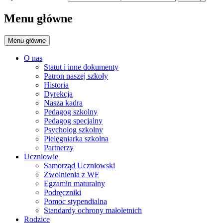
Menu główne
Menu główne
O nas
Statut i inne dokumenty
Patron naszej szkoły
Historia
Dyrekcja
Nasza kadra
Pedagog szkolny
Pedagog specjalny
Psycholog szkolny
Pielęgniarka szkolna
Partnerzy
Uczniowie
Samorząd Uczniowski
Zwolnienia z WF
Egzamin maturalny
Podręczniki
Pomoc stypendialna
Standardy ochrony małoletnich
Rodzice