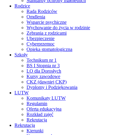
Standardy ochrony małoletnich
Rodzice
Rada Rodziców
Omdlenia
Wsparcie psychiczne
Wychowanie do życia w rodzinie
Zebrania z rodzicami
Ubezpieczenie
Cyberprzemoc
Opieka stomatologiczna
Szkoły
Technikum nr 1
BS I Stopnia nr 3
LO dla Dorosłych
Kursy zawodowe
CKZ (dawniej CKP)
Dyplomy i Podziękowania
LUTW
Komunikaty LUTW
Regulamin
Oferta edukacyjna
Rozkład zajęć
Rekrutacja
Rekrutacja
Kierunki