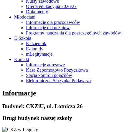
Kursy zawodowe
Oferta edukacyjna 2026/27
Dokumenty
Młodociani
Informacje dla pracodawców
Informacje dla uczniów
Programy nauczania dla poszczególnych zawodów
E-Szkoła
E-dziennik
E-porady
mLegitymacje
Kontakt
Informacje adresowe
Kasa Zapomogowo Pożyczkowa
Stacja kontroli pojazdów
Elektroniczna Skrzynka Podawcza
Informacje
Budynek CKZiU, ul. Lotnicza 26
Drugi budynek naszej szkoły