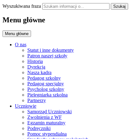
Wyszukiwana fraza
Szukaj
Menu główne
Menu główne
O nas
Statut i inne dokumenty
Patron naszej szkoły
Historia
Dyrekcja
Nasza kadra
Pedagog szkolny
Pedagog specjalny
Psycholog szkolny
Pielęgniarka szkolna
Partnerzy
Uczniowie
Samorząd Uczniowski
Zwolnienia z WF
Egzamin maturalny
Podręczniki
Pomoc stypendialna