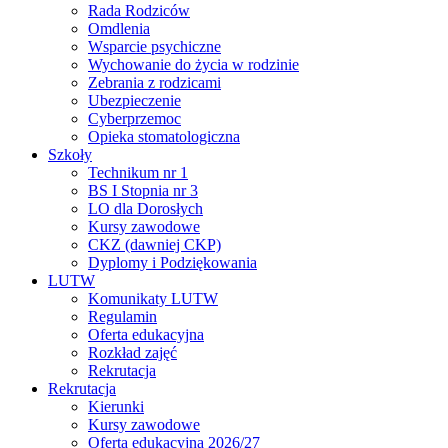
Rada Rodziców
Omdlenia
Wsparcie psychiczne
Wychowanie do życia w rodzinie
Zebrania z rodzicami
Ubezpieczenie
Cyberprzemoc
Opieka stomatologiczna
Szkoły
Technikum nr 1
BS I Stopnia nr 3
LO dla Dorosłych
Kursy zawodowe
CKZ (dawniej CKP)
Dyplomy i Podziękowania
LUTW
Komunikaty LUTW
Regulamin
Oferta edukacyjna
Rozkład zajęć
Rekrutacja
Rekrutacja
Kierunki
Kursy zawodowe
Oferta edukacyjna 2026/27