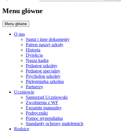
Menu główne
Menu główne
O nas
Statut i inne dokumenty
Patron naszej szkoły
Historia
Dyrekcja
Nasza kadra
Pedagog szkolny
Pedagog specjalny
Psycholog szkolny
Pielęgniarka szkolna
Partnerzy
Uczniowie
Samorząd Uczniowski
Zwolnienia z WF
Egzamin maturalny
Podręczniki
Pomoc stypendialna
Standardy ochrony małoletnich
Rodzice