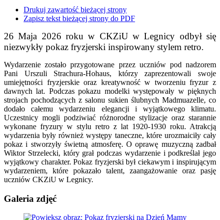
Drukuj zawartość bieżącej strony
Zapisz tekst bieżącej strony do PDF
26 Maja 2026 roku w CKZiU w Legnicy odbył się
niezwykły pokaz fryzjerski inspirowany stylem retro.
Wydarzenie zostało przygotowane przez uczniów pod nadzorem
Pani Urszuli Strachura-Hohaus, którzy zaprezentowali swoje
umiejętności fryzjerskie oraz kreatywność w tworzeniu fryzur z
dawnych lat. Podczas pokazu modelki występowały w pięknych
strojach pochodzących z salonu sukien ślubnych Madmuazelle, co
dodało całemu wydarzeniu elegancji i wyjątkowego klimatu.
Uczestnicy mogli podziwiać różnorodne stylizacje oraz starannie
wykonane fryzury w stylu retro z lat 1920-1930 roku. Atrakcją
wydarzenia były również występy taneczne, które urozmaiciły cały
pokaz i stworzyły świetną atmosferę. O oprawę muzyczną zadbał
Wiktor Strzelecki, który grał podczas wydarzenie i podkreślał jego
wyjątkowy charakter. Pokaz fryzjerski był ciekawym i inspirującym
wydarzeniem, które pokazało talent, zaangażowanie oraz pasję
uczniów CKZiU w Legnicy.
Galeria zdjęć